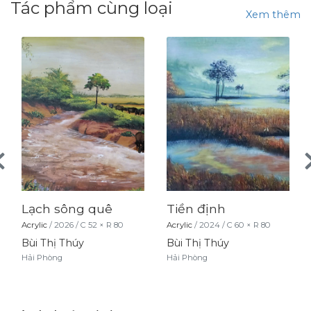
Tác phẩm cùng loại
Xem thêm
Lạch sông quê
Tiền định
Acrylic
/
2026
/
C
52
× R
80
Acrylic
/
2024
/
C
60
× R
80
Bùi Thị Thúy
Bùi Thị Thúy
Hải Phòng
Hải Phòng