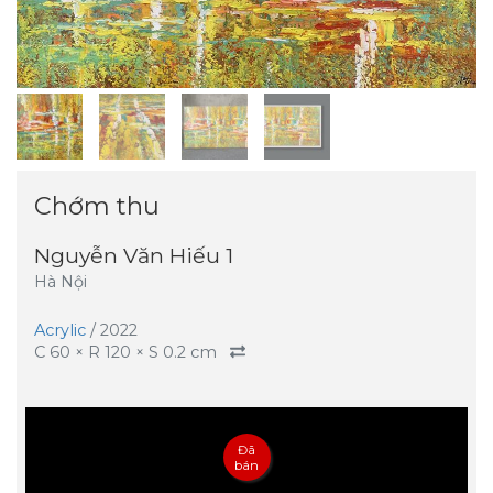
Chớm thu
Nguyễn Văn Hiếu 1
Hà Nội
Acrylic
/
2022
C
60
× R
120
× S
0.2
cm
Đã
bán