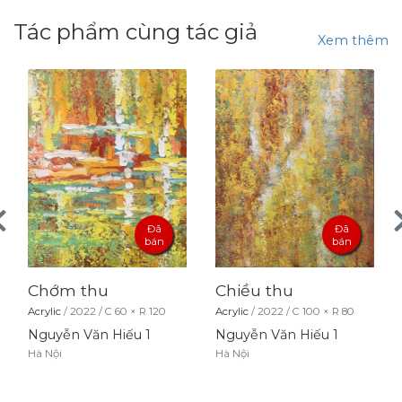
Tác phẩm cùng tác giả
Xem thêm
Đã
Đã
bán
bán
Chớm thu
Chiều thu
Acrylic
/
2022
/
C
60
× R
120
Acrylic
/
2022
/
C
100
× R
80
Nguyễn Văn Hiếu 1
Nguyễn Văn Hiếu 1
Hà Nội
Hà Nội