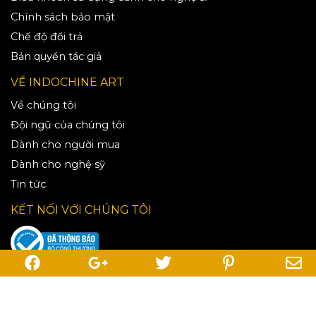
Chính sách bảo mật
Chế độ đổi trả
Bản quyền tác giả
VỀ INDOCHINE ART
Về chúng tôi
Đội ngũ của chúng tôi
Dành cho người mua
Dành cho nghệ sỹ
Tin tức
KẾT NỐI VỚI CHÚNG TÔI
CTCP Tầm nhìn Mỹ thuật Đông Dương
MST:
0107512699
-
Nơi cấp
:
Sở Kế hoạch và Đầu tư Hà Nội
Ngày cấp
:
21/07/2016