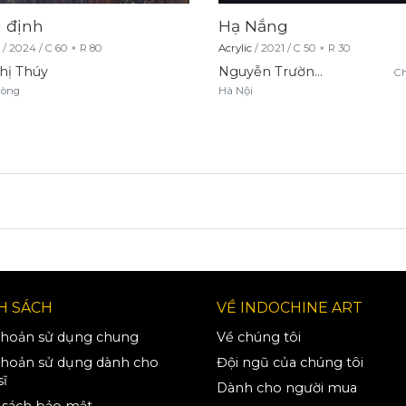
n định
Hạ Nắng
/
2024
/
C
60
× R
80
Acrylic
/
2021
/
C
50
× R
30
Thị Thúy
Nguyễn Trường Yên
Ch
hòng
Hà Nội
H SÁCH
VỀ INDOCHINE ART
khoản sử dụng chung
Về chúng tôi
khoản sử dụng dành cho
Đội ngũ của chúng tôi
sĩ
Dành cho người mua
 sách bảo mật