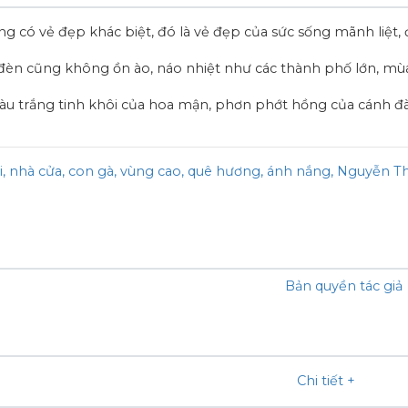
ng có vẻ đẹp khác biệt, đó là vẻ đẹp của sức sống mãnh liệt,
đèn cũng không ồn ào, náo nhiệt như các thành phố lớn, mù
màu trắng tinh khôi của hoa mận, phơn phớt hồng của cánh đào
i
nhà cửa
con gà
vùng cao
quê hương
ánh nắng
Nguyễn Th
Bản quyền tác giả
Chi tiết
+