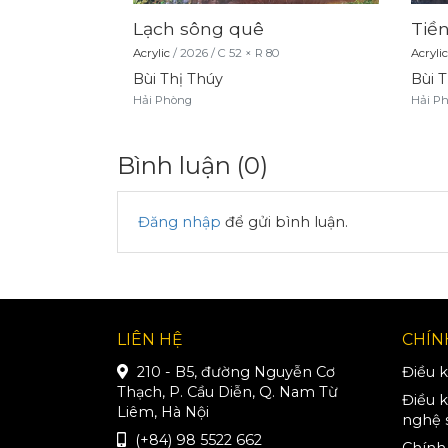
Lạch sông quê
Tiề
0
Acrylic
/
2026
/
C
52
× R
80
Acrylic
Bùi Thị Thúy
Bùi 
Hải Phòng
Hải P
Bình luận (
0
)
Đăng nhập
để gửi bình luận.
LIÊN HỆ
CHÍN
210 - B5, đường Nguyễn Cơ
Điều 
Thạch, P. Cầu Diễn, Q. Nam Từ
Điều 
Liêm, Hà Nội
nghệ 
(+84) 98 5522 662
Chính