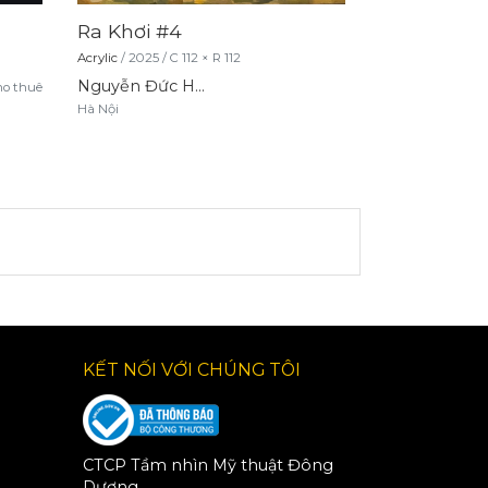
Ra Khơi #4
Ra Khơi #3
Acrylic
/
2025
/
C
112
× R
112
Acrylic
/
2025
/
C
Nguyễn Đức Hạnh
o thuê
Hà Nội
Hà Nội
KẾT NỐI VỚI CHÚNG TÔI
CTCP Tầm nhìn Mỹ thuật Đông
Dương