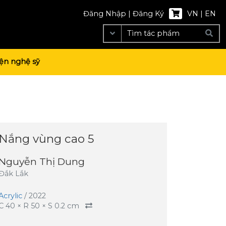
Đăng Nhập
|
Đăng Ký
VN
|
EN
ện nghệ sỹ
Nắng vùng cao 5
Nguyễn Thị Dung
Đắk Lắk
Acrylic
/
2022
C
40
× R
50
× S
0.2
cm