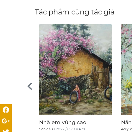
Tác phẩm cùng tác giả
Nhà em vùng cao
Nắn
0
Sơn dầu
/
2022
/
C
70
× R
90
Acrylic