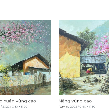
g xuân vùng cao
Nắng vùng cao
/
2022
/
C
80
× R
70
Acrylic
/
2022
/
C
40
× R
50