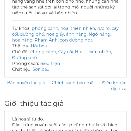
nắng vàng nhẹ trên con phố nhỏ, những căn nhà
tập thể san sát gợi lại trong mỗi người những kỹ
niệm tuổi thơ vui vẻ hồn nhiên.
Từ khóa:
phong cảnh
hoa
thiên nhiên
rực rỡ
cây
cối
đường phố
hoa giấy
ánh nắng
Ngõ nắng
hoa nắng
Phạm Ánh
con đường hoa
Thể loại:
Hội họa
Chủ đề:
Phong cảnh
Cây cối
Hoa
Thiên nhiên
Đường phố
Phong cách:
Biểu hiện
Chất liệu:
Sơn dầu
Bản quyền tác giả
Chính sách bảo mật
Điều khoản
dịch vụ
Giới thiệu tác giả
Là họa sĩ tự do.
Đặc trưng xuyên suốt các tp cũng như là sở thích
của hs là lột tả ánh sáng như ánh đèn.bếp lửa hay