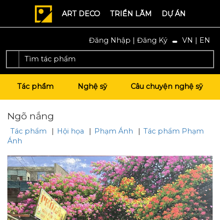
ART DECO
TRIỂN LÃM
DỰ ÁN
Đăng Nhập
|
Đăng Ký
VN
|
EN
Tác phẩm
Nghệ sỹ
Câu chuyện nghệ sỹ
Ngõ nắng
Tác phẩm
|
Hội họa
|
Phạm Ánh
|
Tác phẩm
Phạm
Ánh