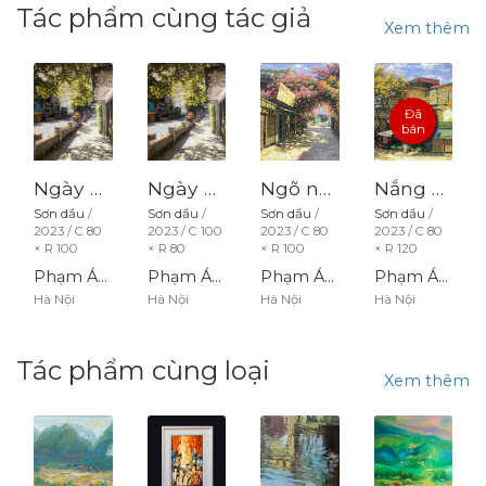
Tác phẩm cùng tác giả
Xem thêm
Đã
bán
Ngày nắng
Ngày nắng về
Ngõ nắng
Nắng đầu hạ
Sơn dầu
/
Sơn dầu
/
Sơn dầu
/
Sơn dầu
/
2023
/
C
80
2023
/
C
100
2023
/
C
80
2023
/
C
80
× R
100
× R
80
× R
100
× R
120
Phạm Ánh
Phạm Ánh
Phạm Ánh
Phạm Ánh
Hà Nội
Hà Nội
Hà Nội
Hà Nội
Tác phẩm cùng loại
Xem thêm