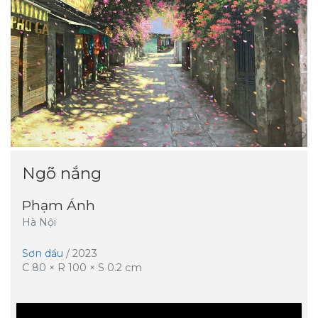
Ngõ nắng
Phạm Ánh
Hà Nội
Sơn dầu
/
2023
C
80
× R
100
× S
0.2
cm