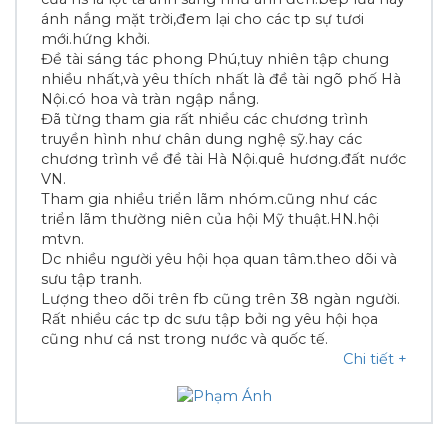
ánh nắng mặt trời,đem lại cho các tp sự tươi
mới.hứng khởi.
Đề tài sáng tác phong Phú,tuy nhiên tập chung
nhiều nhất,và yêu thích nhất là đề tài ngõ phố Hà
Nội.có hoa và tràn ngập nắng.
Đã từng tham gia rất nhiều các chương trình
truyền hình như chân dung nghệ sỹ.hay các
chương trình về đề tài Hà Nội.quê hương.đất nước
VN.
Tham gia nhiều triển lãm nhóm.cũng như các
triển lãm thường niên của hội Mỹ thuật.HN.hội
mtvn.
Dc nhiều người yêu hội họa quan tâm.theo dõi và
sưu tập tranh.
Lượng theo dõi trên fb cũng trên 38 ngàn người.
Rất nhiều các tp dc sưu tập bởi ng yêu hội họa
cũng như cá nst trong nước và quốc tế.
Chi tiết
+