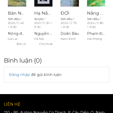
Bản Nhận
Hạ Nắng
ĐỢI
Nắng xanh
Sơn dầu
/
Acrylic
/
Sơn dầu
/
Sơn dầu
/
2025
/
C
40
2021
/
C
50
×
2024
/
C
75
2024
/
C
80
× R
50
R
30
× R
50
× R
60
Nông đức kiên
Nguyễn Trường Yên
Doãn Báu
Phạm Đình Tùng
Gia Lai
Hà Nội
Nam Định
Hải Phòng
Bản in
Cho thuê
Bình luận (
0
)
Đăng nhập
để gửi bình luận.
LIÊN HỆ
210 - B5, đường Nguyễn Cơ Thạch, P. Cầu Diễn, Q. Nam